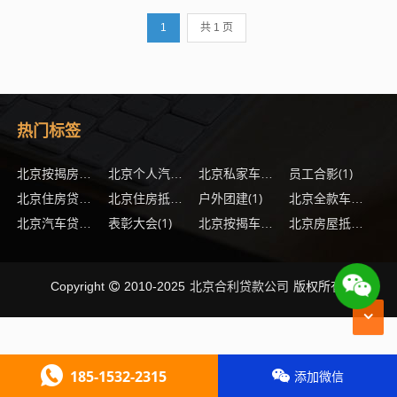
往意味着巨大的经济压力，分期车贷款
1
共 1 页
成为了一个更加灵活且实际的选择，但
在办理...
热门标签
(2)
(1)
员工合影
(1)
(1)
北京按揭房贷款多久能办下来
北京个人汽车抵押贷款办理流程
北京私家车贷款怎么办理
(1)
户外团建
(1)
(1)
北京住房贷款办理手续
北京住房抵押贷款怎么提高通过率
北京全款车抵押贷款需要满足什么要求
表彰大会
(1)
(1)
(1
北京汽车贷款有哪些优势
北京按揭车抵押贷款最多能贷多少
北京房屋抵押银行贷款还不起了怎么办
北京合利贷款公司
Copyright
2010-2025
版权所有.
185-1532-2315
添加微信