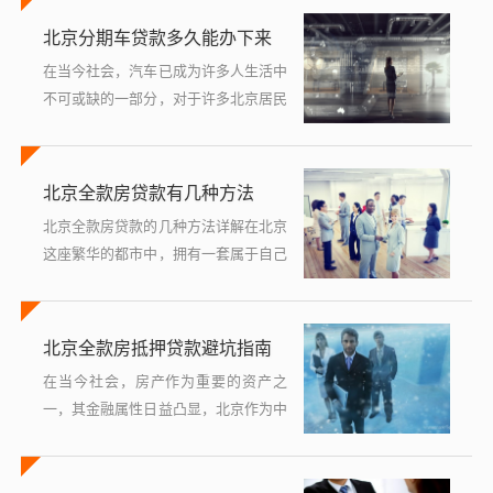
之一，特别是在北京这样的一线城市，
北京分期车贷款多久能办下来
汽车不仅是日常出行的工具，更是许多
人资产...
在当今社会，汽车已成为许多人生活中
不可或缺的一部分，对于许多北京居民
来说，通过分期车贷款购车是一种常见
的选择，很多人关心的是：在北京，办
理分期车贷款需要多长时间？这个问题
北京全款房贷款有几种方法
的答案...
北京全款房贷款的几种方法详解在北京
这座繁华的都市中，拥有一套属于自己
的房产是许多人的梦想，高昂的房价让
很多人望而却步，为了帮助更多人实现
购房梦想，北京提供了多种全款房贷款
北京全款房抵押贷款避坑指南
方...
在当今社会，房产作为重要的资产之
一，其金融属性日益凸显，北京作为中
国的首都，房地产市场繁荣，全款房抵
押贷款成为许多家庭和企业解决资金需
求的重要途径，这一过程也伴随着诸多