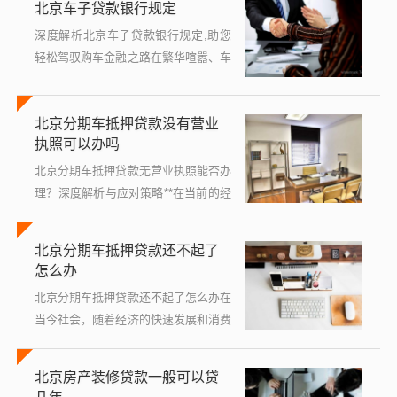
北京车子贷款银行规定
风险和陷...
深度解析北京车子贷款银行规定,助您
轻松驾驭购车金融之路在繁华喧嚣、车
水马龙的北京城，汽车早已不仅仅是一
种代步工具，更成为了人们生活品质与
北京分期车抵押贷款没有营业
个人身份的象征，面对动辄数十万甚至
执照可以办吗
上...
北京分期车抵押贷款无营业执照能否办
理？深度解析与应对策略**在当前的经
济环境下,许多车主可能面临资金周转
的需求，而车辆抵押贷款因其便捷性成
北京分期车抵押贷款还不起了
为不少人的选择，对于没有营业执照
怎么办
的...
北京分期车抵押贷款还不起了怎么办在
当今社会，随着经济的快速发展和消费
水平的不断提高，越来越多的人选择通
过贷款来满足自己的购车需求，当面临
北京房产装修贷款一般可以贷
财务困难，无法按时偿还分期车抵押贷