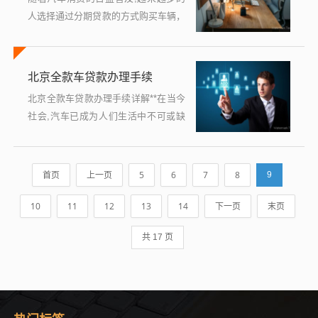
人选择通过分期贷款的方式购买车辆，
在北京这座繁华的都市中，了解分期车
贷款的相关信息尤为重要，本文将围绕
“北京分期车贷款最多能贷多少”这一核
北京全款车贷款办理手续
心问...
北京全款车贷款办理手续详解**在当今
社会,汽车已成为人们生活中不可或缺
的一部分，对于许多家庭和个人来说，
拥有一辆自己的汽车不仅是一种便利，
更是一种身份和地位的象征，对于一
首页
上一页
5
6
7
8
9
些...
10
11
12
13
14
下一页
末页
共 17 页