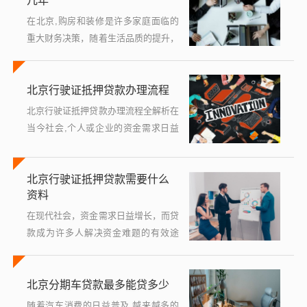
几年
款...
在北京,购房和装修是许多家庭面临的
重大财务决策，随着生活品质的提升，
越来越多的人开始重视家居环境的改
善，而高昂的装修费用往往成为他们实
北京行驶证抵押贷款办理流程
现这一目标的主要障碍，为了缓解这一
压力，许...
北京行驶证抵押贷款办理流程全解析在
当今社会,个人或企业的资金需求日益
多样化，而行驶证抵押贷款作为一种灵
活便捷的融资方式，受到了广泛关注，
北京行驶证抵押贷款需要什么
本文将详细阐述在北京地区如何通过行
资料
驶...
在现代社会，资金需求日益增长，而贷
款成为许多人解决资金难题的有效途
径，行驶证抵押贷款因其独特的优势，
如手续相对简便、审批速度较快等，受
北京分期车贷款最多能贷多少
到了广泛关注，本文将详细解析在北京
进行行驶...
随着汽车消费的日益普及,越来越多的