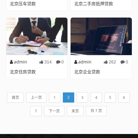
北京压车贷款
北京二手房抵押贷款
一种便捷的金融服务在当今快
北京二手房抵押贷款解析在北
速发展的社会中,金融行业也在
京这座繁华的大都市，随着房
不断创新和进步，压...
价的不断攀升，二手房...
admin
admin
314
0
262
0
北京住房贷款
北京企业贷款
：北京住房贷款解析随着中国
：北京企业贷款在中国经济的
经济的快速发展,尤其是首都北
版图上，首都北京以其独特的
京，作为政治、文化...
地位和影响力，一直是...
首页
上一页
1
3
4
5
6
2
7
下一页
末页
共 7 页