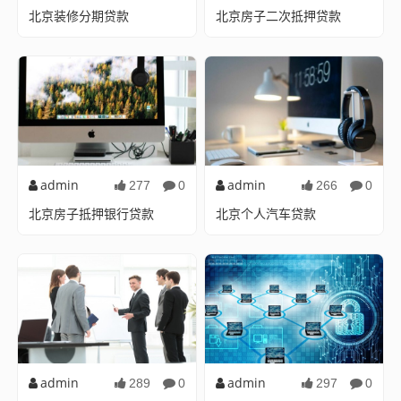
北京装修分期贷款
北京房子二次抵押贷款
让梦想家居触手可及随着生活
机遇与挑战并存的融资途径随
水平的提高和对居住环境品质
着中国房地产市场的快速发展,
的追求，越来越多的人...
北京作为国家首都和...
admin
admin
277
0
266
0
北京房子抵押银行贷款
北京个人汽车贷款
：北京房子抵押银行贷款北
实现您的驾驶梦想随着中国经
京，这座古老而又现代的城
济的快速发展和人民生活水平
市，以其深厚的文化底蕴和...
的不断提高，汽车已经...
admin
admin
289
0
297
0