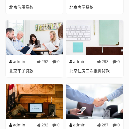
北京信用贷款
北京房屋贷款
：北京信用贷款：金融创新与
购房路上的金融助力北京,作为
个人信用的桥梁引言：随着中
中国的首都，不仅政治、文化
国经济的快速发展...
中心，也是经济和金...
admin
admin
292
0
293
0
北京车子贷款
北京住房二次抵押贷款
：北京车辆贷款指南随着中国
：北京住房二次抵押贷款随着
经济的高速发展,汽车已成为越
中国房地产市场的蓬勃发展，
来越多家庭和个人出...
北京作为首都，其房价...
admin
admin
282
0
287
0